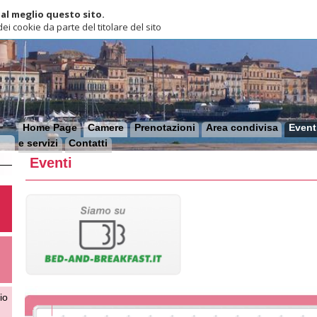
lio questo sito.
ie da parte del titolare del sito
ome Page
Camere
Prenotazioni
Area condivisa
Eventi
Dove siam
ervizi
Contatti
Eventi