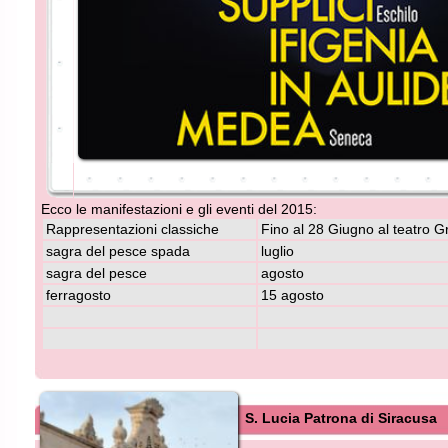
Ecco le manifestazioni e gli eventi del 2015:
Rappresentazioni classiche
Fino al 28 Giugno al teatro Greco
Si
sagra del pesce spada
luglio
av
sagra del pesce
agosto
M
ferragosto
15 agosto
s.
S. Lucia Patrona di Siracusa
Santa Lucia a Siracusa il 13 Dicembre un week end di 
per i visitatori in Vacanza
N
acque a Siracusa, gloriosa vergine e martire
Cattolica, luce di santità ed esempio di fortezza
del III secolo d.c. ma non si conosce con certe
La sua vita d'altra parte è intessuta di element
che stanno a testimoniare l'enorme venerazion