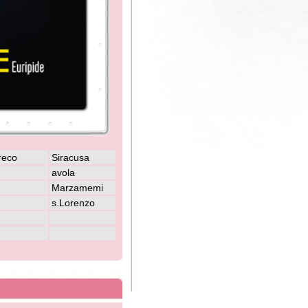
racusa
ola
arzamemi
Lorenzo
passione anche
 della Chiesa
, alla fine
zza la data.
i leggendari,
e di cui la