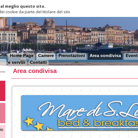
lio questo sito.
ie da parte del titolare del sito
ome Page
Camere
Prenotazioni
Area condivisa
Eventi
Dove siam
ervizi
Contatti
Area condivisa